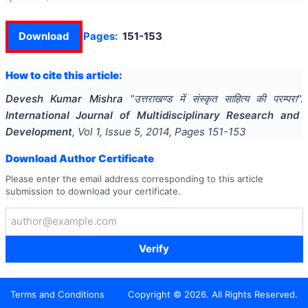
Download
Pages:
151-153
How to cite this article:
Devesh Kumar Mishra
"
उत्तराखण्ड में संस्कृत साहित्य की परम्परा
".
International Journal of Multidisciplinary Research and
Development
, Vol
1
, Issue
5
,
2014
, Pages
151-153
Download Author Certificate
Please enter the email address corresponding to this article
submission to download your certificate.
Verify
Terms and Conditions
Copyright ©
2026
. All Rights Reserved.