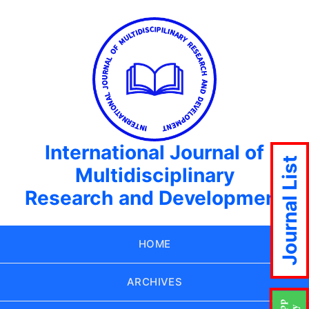
International Journal of
Journal List
Multidisciplinary
Research and Development
HOME
ARCHIVES